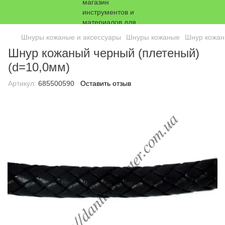
Шнуры кожаные и аксессуары
Шнуры кожаные
Шнур кожан
Шнур кожаный черный (плетеный)
(d=10,0мм)
Артикул:
685500590
Оставить отзыв