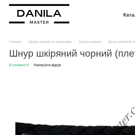
Перейти до основного контенту
Ката
Головна
Шнури шкіряні та аксесуари
Шнури шкіряні
Шнур шкіряний чо
Шнур шкіряний чорний (пле
В наявності
Написати відгук