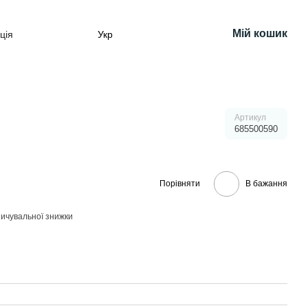
Мій кошик
ція
Укр
Артикул
685500590
Порівняти
В бажання
ичувальної знижки