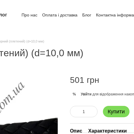
лог
Про нас
Оплата і доставка
Блог
Контактна інформа
рний (плетений) (d=10,0 мм)
тений) (d=10,0 мм)
501 грн
Увійти
для відображення накоп
%
Купити
Опис
Характеристики