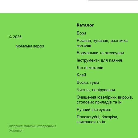
Каталог
Бори
© 2026
Різання, кування, розтяжка
металів
Мобільна версія
Бормашини та аксесуари
Інструменти для паяння
Лиття металів
Клей
Воски, гуми
Чистка, полірування
Очищення ювелірних виробів,
столових приладів та ін.
Ручний інструмент
Плоскогубці, бокорізи,
качконоси та ін.
Інтернет-магазин створений з
Хорошоп