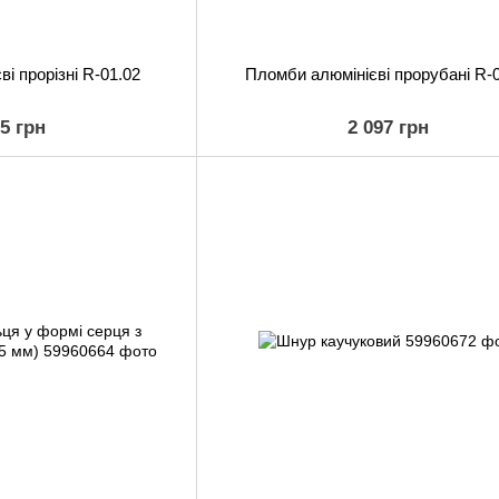
і прорізні R-01.02
Пломби алюмінієві прорубані R-
65 грн
2 097 грн