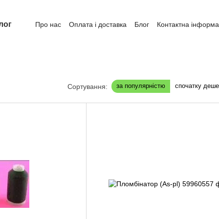
лог
Про нас
Оплата і доставка
Блог
Контактна інформа
за популярністю
спочатку деш
Сортування: