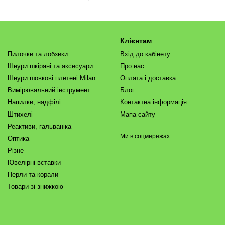
Клієнтам
Пилочки та лобзики
Вхід до кабінету
Шнури шкіряні та аксесуари
Про нас
Шнури шовкові плетені Milan
Оплата і доставка
Вимірювальний інструмент
Блог
Напилки, надфілі
Контактна інформація
Штихелі
Мапа сайту
Реактиви, гальваніка
Ми в соцмережах
Оптика
Різне
Ювелірні вставки
Перли та корали
Товари зі знижкою