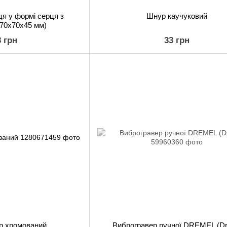
ця у формі серця з
Шнур каучуковий
(70х70х45 мм)
8 грн
33 грн
р хромований
Виброгравер ручної DREMEL (Dr