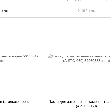
0 грн
2 103 грн
в із голкою чорна
Паста для закріплення каменів і гра
(A-STG-060)