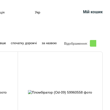
Мій кошик
ція
Укр
евше
спочатку дорожчі
за назвою
Відображення: