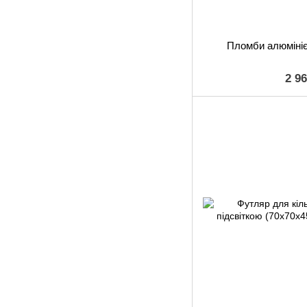
Пломби алюмінієв
2 9