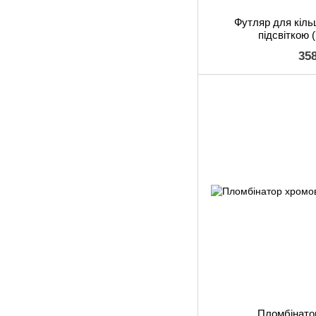
Футляр для кіль
підсвіткою 
35
Пломбінато