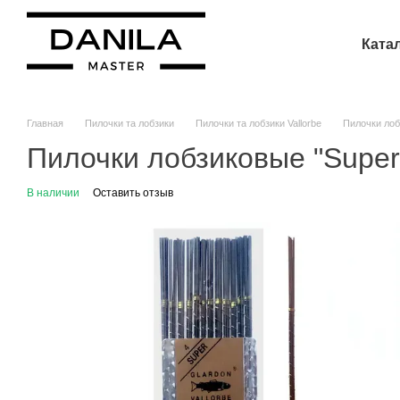
Перейти к основному контенту
Ката
Главная
Пилочки та лобзики
Пилочки та лобзики Vallorbe
Пилочки лобз
Пилочки лобзиковые "Super 
В наличии
Оставить отзыв