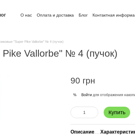
лог
О нас
Оплата и доставка
Блог
Контактная информа
иковые "Super Pike Vallorbe" № 4 (пучок)
Pike Vallorbe" № 4 (пучок)
90 грн
Войти
для отображения накопи
%
Купить
Описание
Характеристи