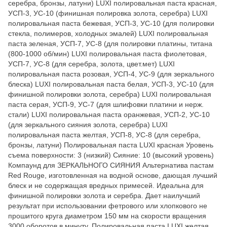
серебра, бронзы, латуни) LUXI полировальная паста красная,
УСП-3, УС-10 (финишная полировка золота, серебра) LUXI
полировальная паста бежевая, УСП-3, УС-10 (для полировки
стекла, полимеров, холодных эмалей) LUXI полировальная
паста зеленая, УСП-7, УС-8 (для полировки платины, титана
(800-1000 об/мин) LUXI полировальная паста фиолетовая,
УСП-7, УС-8 (для серебра, золота, цвет.мет) LUXI
полировальная паста розовая, УСП-4, УС-9 (для зеркального
блеска) LUXI полировальная паста белая, УСП-3, УС-10 (для
финишной полировки золота, серебра) LUXI полировальная
паста серая, УСП-9, УС-7 (для шлифовки платини и нерж.
стали) LUXI полировальная паста оранжевая, УСП-2, УС-10
(для зеркального сияния золота, серебра) LUXI
полировальная паста желтая, УСП-8, УС-8 (для серебра,
бронзы, латуни) Полировальная паста LUXI красная Уровень
съема поверхности: 3 (низкий) Сияние: 10 (высокий уровень)
Компаунд для ЗЕРКАЛЬНОГО СИЯНИЯ Альтернатива пастам
Red Rouge, изготовленная на водной основе, дающая лучший
блеск и не содержащая вредных примесей. Идеальна для
финишной полировки золота и серебра. Дает наилучший
результат при использовании фетрового или хлопкового не
прошитого круга диаметром 150 мм на скорости вращения
3000 оборотов в минуту. Полировальная паста LUXI желтая