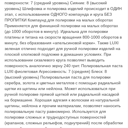
поверхности: 7 (средний уровень) Сияние: 8 (высокий
уровень) Шлифовка и полировка изделий происходит в ОДИН
этап, с использованием ОДНОГО компаунда и круга БЕЗ
ПРОПИТКИ Компаунд для полировки на малых оборотах
Применяется для финишной полировки на малых оборотах
(до 1000 оборотов в минуту). Идеальна для полировки
платины и титана на скорости вращения 800-1000 оборотов в
минуту, без образования «апельсиновой корки». Также LUXI
зеленая отлично подходит для ручной полировки изделий на
плоской хлопковой подложке в домашних условиях. При
использовании сизалевого круга позволяет выводить
поверхность аналогично зерну 240 грит. Полировальная паста
LUXI фиолетовая Агрессивность: 7 (средняя) Блеск: 8
(высокий уровень) Полировальная паста для полировки
серебра, золота и цветных металлов с помощью радиальной
щетки из щетины или нейлона. Может использоваться при
ручной полировке прямой щеткой или радиальной насадкой
на бормашине. Хорошая адгезия к волоскам из натуральной
щетины, нейлона и прочим материалам, позволяет наносить
полировальную пасту равномерно. Используется для
полировки сложных и труднодоступных поверхностей
(крапанов, сложных рельефов, поднутрений) после обработки