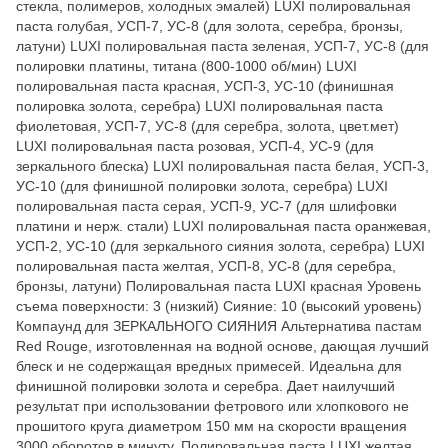
стекла, полимеров, холодных эмалей) LUXI полировальная
паста голубая, УСП-7, УС-8 (для золота, серебра, бронзы,
латуни) LUXI полировальная паста зеленая, УСП-7, УС-8 (для
полировки платины, титана (800-1000 об/мин) LUXI
полировальная паста красная, УСП-3, УС-10 (финишная
полировка золота, серебра) LUXI полировальная паста
фиолетовая, УСП-7, УС-8 (для серебра, золота, цвет.мет)
LUXI полировальная паста розовая, УСП-4, УС-9 (для
зеркального блеска) LUXI полировальная паста белая, УСП-3,
УС-10 (для финишной полировки золота, серебра) LUXI
полировальная паста серая, УСП-9, УС-7 (для шлифовки
платини и нерж. стали) LUXI полировальная паста оранжевая,
УСП-2, УС-10 (для зеркального сияния золота, серебра) LUXI
полировальная паста желтая, УСП-8, УС-8 (для серебра,
бронзы, латуни) Полировальная паста LUXI красная Уровень
съема поверхности: 3 (низкий) Сияние: 10 (высокий уровень)
Компаунд для ЗЕРКАЛЬНОГО СИЯНИЯ Альтернатива пастам
Red Rouge, изготовленная на водной основе, дающая лучший
блеск и не содержащая вредных примесей. Идеальна для
финишной полировки золота и серебра. Дает наилучший
результат при использовании фетрового или хлопкового не
прошитого круга диаметром 150 мм на скорости вращения
3000 оборотов в минуту. Полировальная паста LUXI желтая