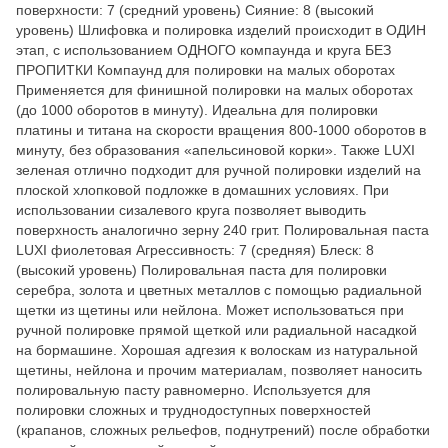
поверхности: 7 (средний уровень) Сияние: 8 (высокий
уровень) Шлифовка и полировка изделий происходит в ОДИН
этап, с использованием ОДНОГО компаунда и круга БЕЗ
ПРОПИТКИ Компаунд для полировки на малых оборотах
Применяется для финишной полировки на малых оборотах
(до 1000 оборотов в минуту). Идеальна для полировки
платины и титана на скорости вращения 800-1000 оборотов в
минуту, без образования «апельсиновой корки». Также LUXI
зеленая отлично подходит для ручной полировки изделий на
плоской хлопковой подложке в домашних условиях. При
использовании сизалевого круга позволяет выводить
поверхность аналогично зерну 240 грит. Полировальная паста
LUXI фиолетовая Агрессивность: 7 (средняя) Блеск: 8
(высокий уровень) Полировальная паста для полировки
серебра, золота и цветных металлов с помощью радиальной
щетки из щетины или нейлона. Может использоваться при
ручной полировке прямой щеткой или радиальной насадкой
на бормашине. Хорошая адгезия к волоскам из натуральной
щетины, нейлона и прочим материалам, позволяет наносить
полировальную пасту равномерно. Используется для
полировки сложных и труднодоступных поверхностей
(крапанов, сложных рельефов, поднутрений) после обработки