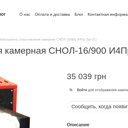
лог
О нас
Оплата и доставка
Блог
Контактная информа
Электропечь сопротивления камерная СНОЛ-16/900 И4Пр (Dp-01)
я камерная СНОЛ-16/900 И4Пр
35 039 грн
Войти
для отображения накопи
%
Сообщить, когда появи
Описание