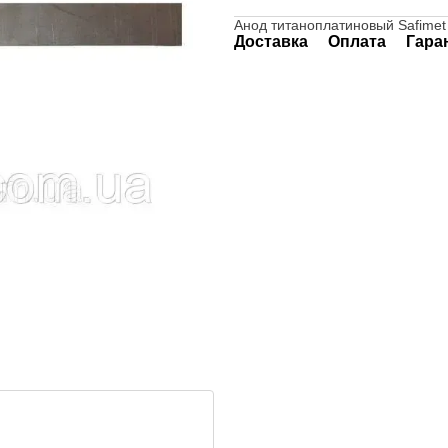
Анод титаноплатиновый Safimet
Доставка
Оплата
Гара