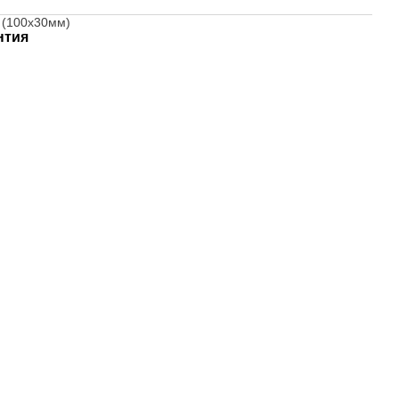
 (100х30мм)
нтия