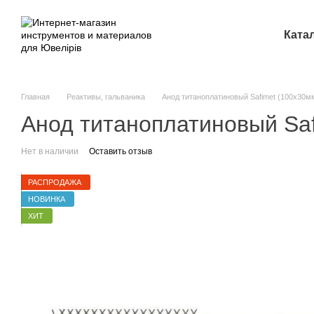
Перейти к основному контенту
Ката
Главная
Реактивы, гальваника
Анод титаноплатиновый Safimet (100х30м
Анод титаноплатиновый Saf
Нет в наличии
Оставить отзыв
РАСПРОДАЖА
НОВИНКА
ХИТ