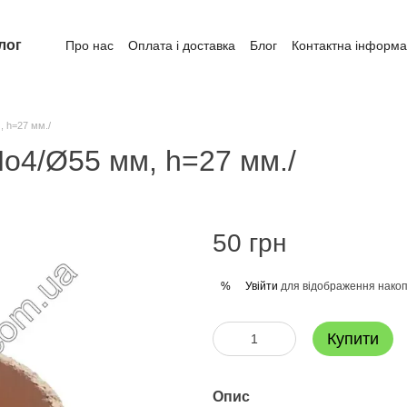
лог
Про нас
Оплата і доставка
Блог
Контактна інформа
 h=27 мм./
o4/Ø55 мм, h=27 мм./
50 грн
Увійти
для відображення накоп
%
Купити
Опис