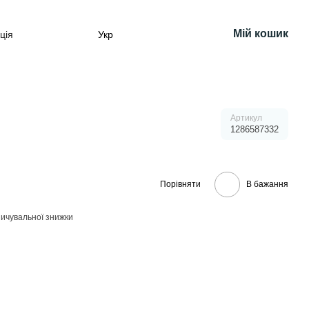
Мій кошик
ція
Укр
Артикул
1286587332
Порівняти
В бажання
ичувальної знижки