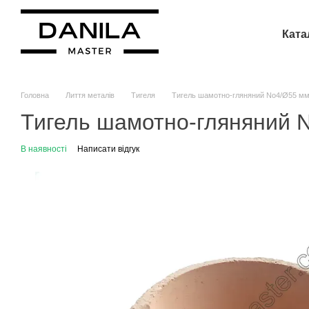
Перейти до основного контенту
Ката
Головна
Лиття металів
Тигеля
Тигель шамотно-гляняний No4/Ø55 мм,
Тигель шамотно-гляняний N
В наявності
Написати відгук