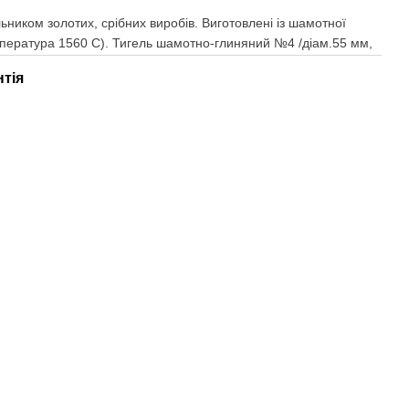
льником золотих, срібних виробів. Виготовлені із шамотної
пература 1560 С). Тигель шамотно-глиняний №4 /діам.55 мм,
нтія