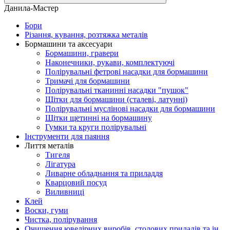
Данила-Мастер
Бори
Різання, кування, розтяжка металів
Бормашини та аксесуари
Бормашини, гравери
Наконечники, рукави, комплектуючі
Полірувальні фетрові насадки для бормашини
Тримачі для бормашини
Полірувальні тканинні насадки "пушок"
Щітки для бормашини (сталеві, латунні)
Полірувальні муслінові насадки для бормашини
Щітки щетинні на бормашину
Гумки та круги полірувальні
Інструменти для паяння
Лиття металів
Тигеля
Лігатура
Ливарне обладнання та приладдя
Кварцовий посуд
Виливниці
Клей
Воски, гуми
Чистка, полірування
Очищення ювелірних виробів, столових приладів та ін.