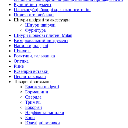
Ручний інструмент
Плоскогубці, бокорізи, качконоси та ін.
Пилочки та лобзики
Шнури шкіряні та аксесуари
Шнури шкіряні
Фурнітура
Шнури шовкові плетені Milan
Вимірювальний інструмент
Напилки, надфілі
Штихелі
Реактиви, гальваніка
Оптика
Різне
Ювелірні вставки
Перли та корали
Товари зі знижкою
Браслети шкіряні
Бормашини
Свердла
Тримачі
Бокорізи
Надфіля та напилки
Бори
Ювелірні вставки