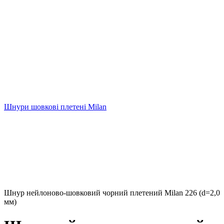
Шнури шовкові плетені Milan
Шнур нейлоново-шовковий чорний плетений Milan 226 (d=2,0
мм)