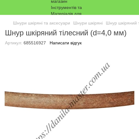
Шнури шкіряні та аксесуари
Шнури шкіряні
Шнур шкіряний т
Шнур шкіряний тілесний (d=4,0 мм)
Артикул:
685516927
Написати відгук