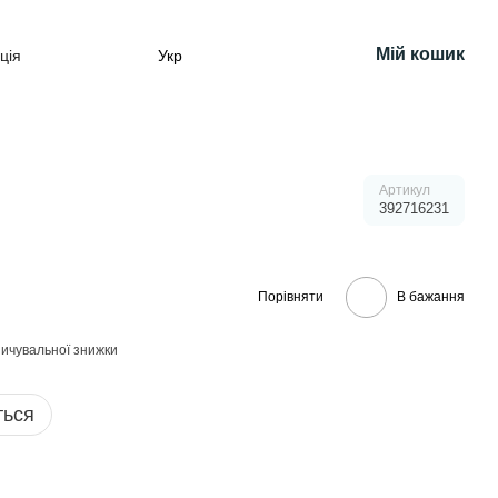
Мій кошик
ція
Укр
Артикул
392716231
Порівняти
В бажання
ичувальної знижки
ться