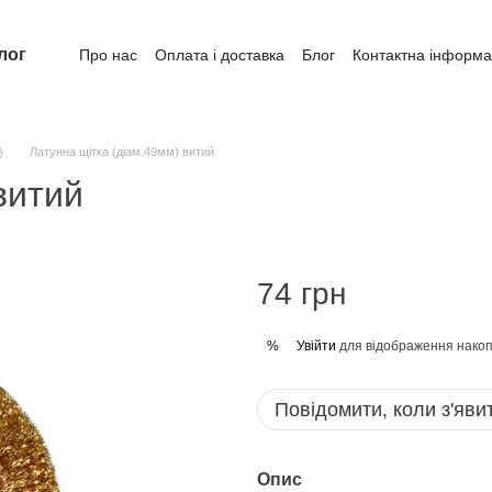
лог
Про нас
Оплата і доставка
Блог
Контактна інформа
)
Латунна щітка (діам.49мм) витий
витий
74 грн
Увійти
для відображення накоп
%
Повідомити, коли з'яви
Опис