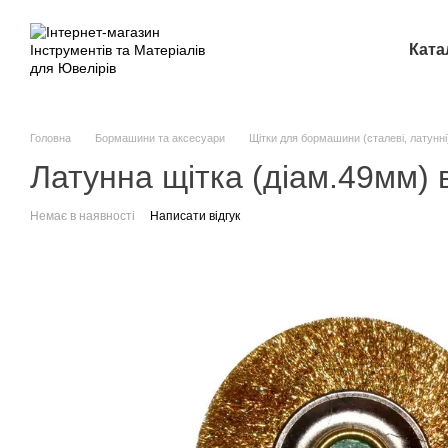
Перейти до основного контенту
Ката
Головна
Бормашини та аксесуари
Щітки для бормашини (сталеві, латунні
Латунна щітка (діам.49мм) 
Немає в наявності
Написати відгук