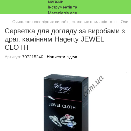
Очищення ювелірних виробів, столових приладів та ін.
Очище
Серветка для догляду за виробами з
драг. камінням Hagerty JEWEL
CLOTH
Артикул:
707215240
Написати відгук