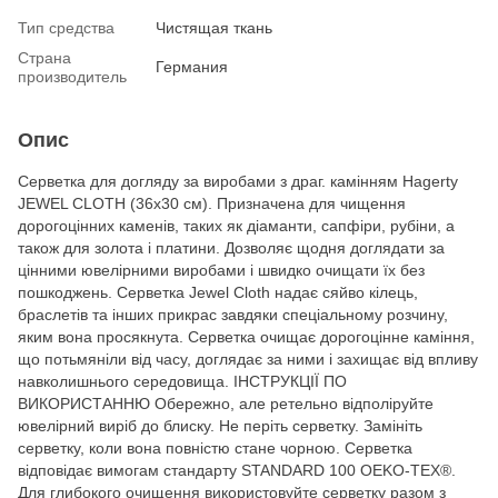
Тип средства
Чистящая ткань
Страна
Германия
производитель
Опис
Серветка для догляду за виробами з драг. камінням Hagerty
JEWEL CLOTH (36x30 см). Призначена для чищення
дорогоцінних каменів, таких як діаманти, сапфіри, рубіни, а
також для золота і платини. Дозволяє щодня доглядати за
цінними ювелірними виробами і швидко очищати їх без
пошкоджень. Серветка Jewel Cloth надає сяйво кілець,
браслетів та інших прикрас завдяки спеціальному розчину,
яким вона просякнута. Серветка очищає дорогоцінне каміння,
що потьмяніли від часу, доглядає за ними і захищає від впливу
навколишнього середовища. ІНСТРУКЦІЇ ПО
ВИКОРИСТАННЮ Обережно, але ретельно відполіруйте
ювелірний виріб до блиску. Не періть серветку. Замініть
серветку, коли вона повністю стане чорною. Серветка
відповідає вимогам стандарту STANDARD 100 OEKO-TEX®.
Для глибокого очищення використовуйте серветку разом з