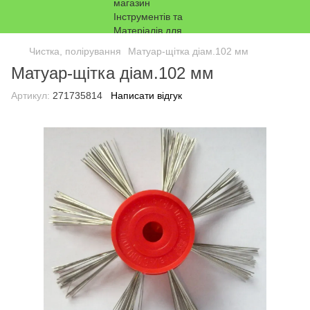
Чистка, полірування
Матуар-щітка діам.102 мм
Матуар-щітка діам.102 мм
Артикул:
271735814
Написати відгук