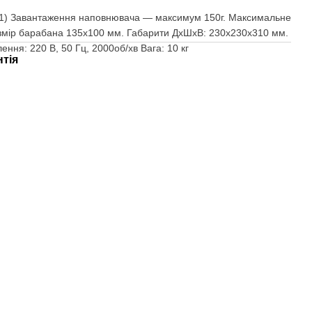
2.1) Завантаження наповнювача ― максимум 150г. Максимальне
озмір барабана 135х100 мм. Габарити ДхШхВ: 230х230х310 мм.
ння: 220 В, 50 Гц, 2000об/хв Вага: 10 кг
нтія