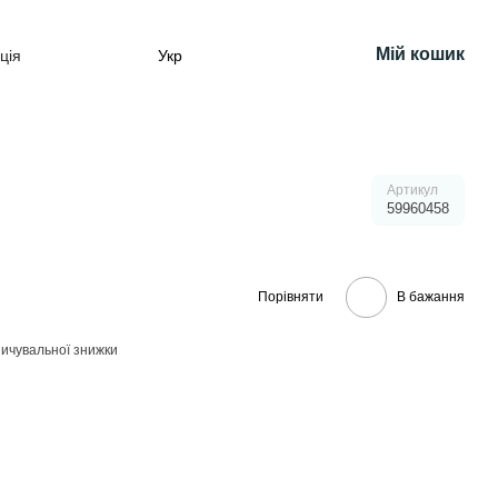
Мій кошик
ція
Укр
Артикул
59960458
Порівняти
В бажання
ичувальної знижки