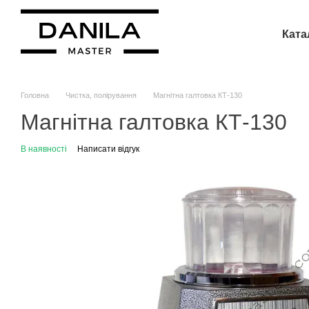
Перейти до основного контенту
Ката
Головна
Чистка, полірування
Магнітна галтовка КТ-130
Магнітна галтовка КТ-130
В наявності
Написати відгук