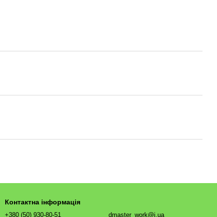
Контактна інформація
+380 (50) 930-80-51
dmaster_work@i.ua