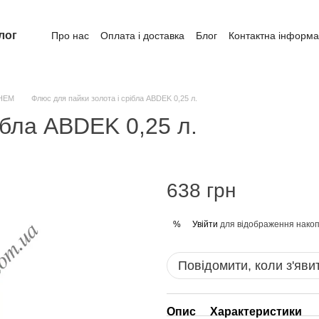
лог
Про нас
Оплата і доставка
Блог
Контактна інформа
CHEM
Флюс для пайки золота і срібла ABDEK 0,25 л.
ібла ABDEK 0,25 л.
638 грн
Увійти
для відображення накоп
%
Повідомити, коли з'яви
Опис
Характеристики