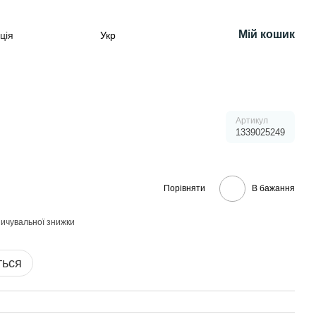
Мій кошик
ція
Укр
Артикул
1339025249
Порівняти
В бажання
ичувальної знижки
ться