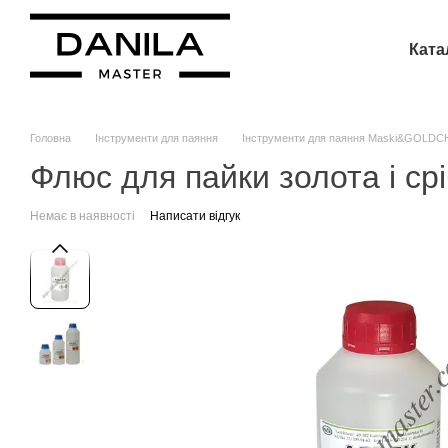
Перейти до основного контенту
Ката
Головна
Інструменти для паяння
Інструменти для паяння Maski&GOLD
Флюс для пайки золота і ср
Немає в наявності
Написати відгук