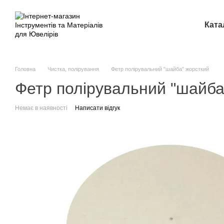
Перейти до основного контенту
Ката
Головна
Чистка, полірування
Фетр полірувальний "шайба" жорсткий
Фетр полірувальний "шайба
Немає в наявності
Написати відгук