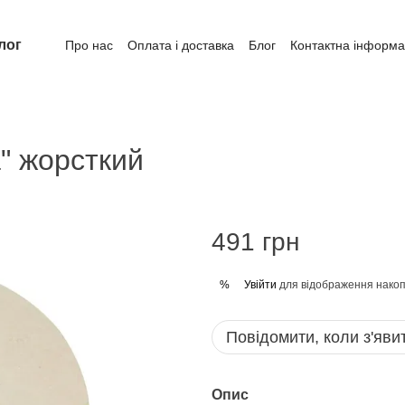
лог
Про нас
Оплата і доставка
Блог
Контактна інформа
" жорсткий
491 грн
Увійти
для відображення накоп
%
Повідомити, коли з'яви
Опис