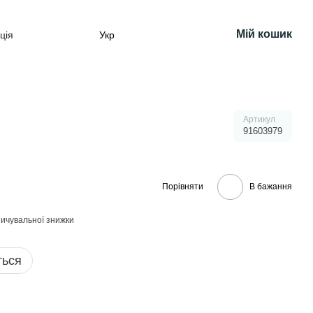
Мій кошик
ція
Укр
Артикул
91603979
Порівняти
В бажання
ичувальної знижки
ться