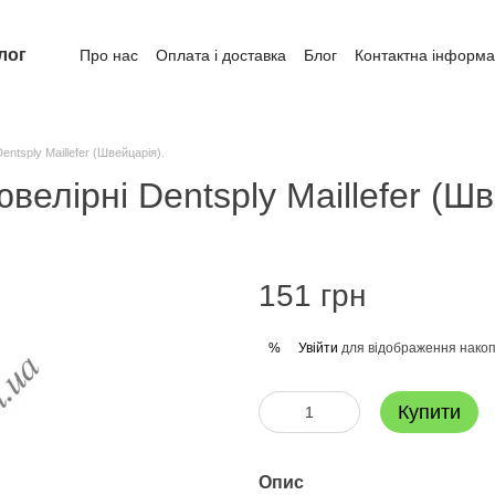
лог
Про нас
Оплата і доставка
Блог
Контактна інформа
entsply Maillefer (Швейцарія).
велірні Dentsply Maillefer (Шв
151 грн
Увійти
для відображення накоп
%
Купити
Опис