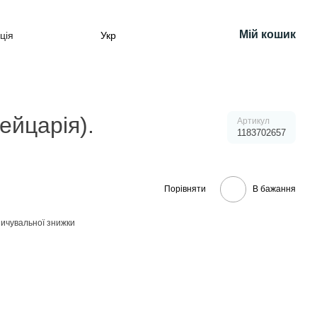
Мій кошик
ція
Укр
ейцарія).
Артикул
1183702657
Порівняти
В бажання
ичувальної знижки