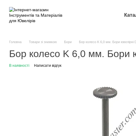
Перейти до основного контенту
Ката
Головна
Товари зі знижкою
Бори
Бор колесо K 6,0 мм. Бори ювелірні D
Бор колесо K 6,0 мм. Бори ю
В наявності
Написати відгук